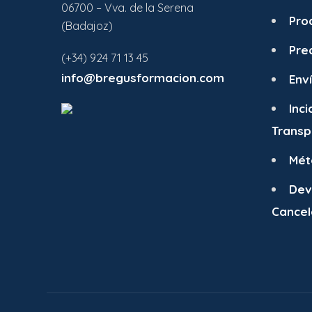
06700 – Vva. de la Serena
Pro
(Badajoz)
Pre
(+34) 924 71 13 45
info@bregusformacion.com
Env
Inci
Transp
Mét
Dev
Cancel