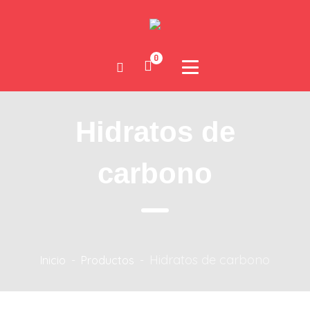
0
Hidratos de
carbono
Hidratos de carbono
Inicio
-
Productos
-