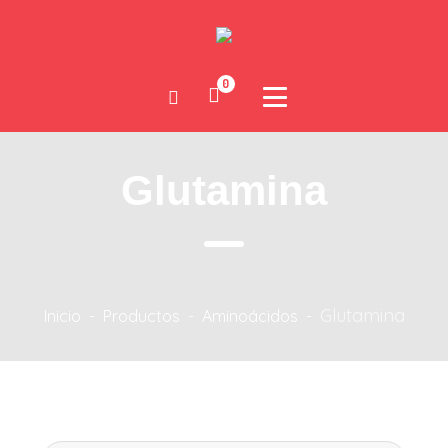
0
Glutamina
Glutamina
Inicio
-
Productos
-
Aminoácidos
-