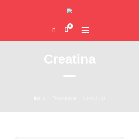
0
Creatina
Creatina
Inicio
-
Productos
-